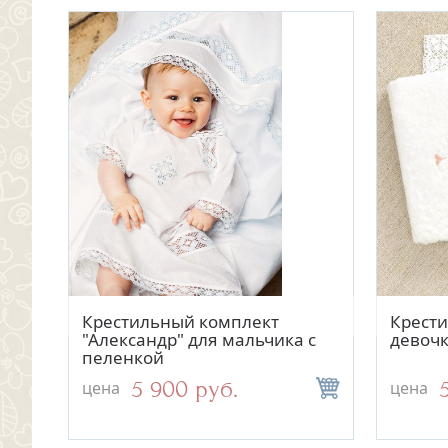
Быстрый просмотр
Быстрый просмотр
 за
Мешочек для крестильных
Крестильный комплект
Мешоче
Крести
й
принадлежностей "Классика"
"Александр" для мальчика с
принад
девочк
пеленкой
колось
900 руб.
5 900 руб.
цена
цена
цена
цена