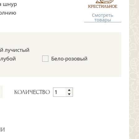
на шнур
молнию
Смотреть
товары
й лучистый
олубой
Бело-розовый
КОЛИЧЕСТВО
ИИ