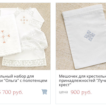
Быстрый просмотр
Быстрый просмотр
Быстрый просмо
Быстрый просм
к для крестильных
льный набор для
Мешочек для крестиль
Серебряная ложка "Анг
лежностей "Крест с
и "Ольга" с полотенцем
принадлежностей "Луч
трапезой"
ями"
крест"
900 руб.
5 700 руб.
900 руб.
7 800 руб.
цена
цена