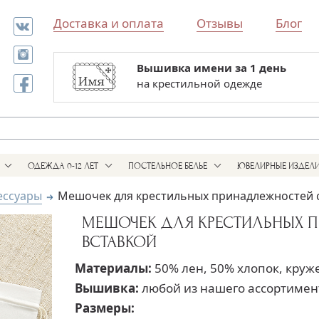
Доставка и оплата
Отзывы
Блог
Вышивка имени за 1 день
Все для выписки и крестин
на крестильной одежде
в одном магазине
ОДЕЖДА 0-12 ЛЕТ
ПОСТЕЛЬНОЕ БЕЛЬЕ
ЮВЕЛИРНЫЕ ИЗДЕЛ
ессуары
Мешочек для крестильных принадлежностей с
МЕШОЧЕК ДЛЯ КРЕСТИЛЬНЫХ 
ВСТАВКОЙ
Материалы:
50% лен, 50% хлопок, круж
Вышивка:
любой из нашего ассортимен
Размеры: