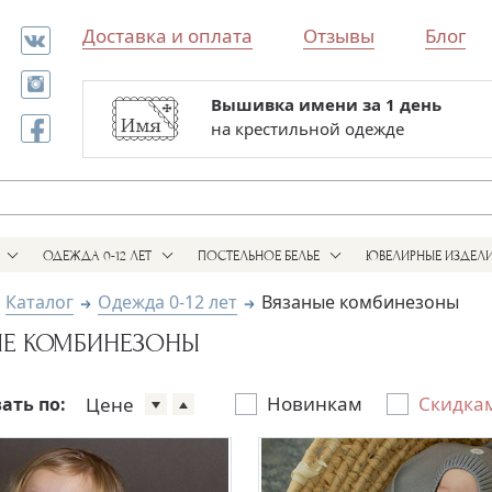
Доставка и оплата
Отзывы
Блог
Вышивка имени за 1 день
Все для выписки и крестин
на крестильной одежде
в одном магазине
ОДЕЖДА 0-12 ЛЕТ
ПОСТЕЛЬНОЕ БЕЛЬЕ
ЮВЕЛИРНЫЕ ИЗДЕЛ
Каталог
Одежда 0-12 лет
Вязаные комбинезоны
ЫЕ КОМБИНЕЗОНЫ
Новинкам
Скидка
Цене
ать по: