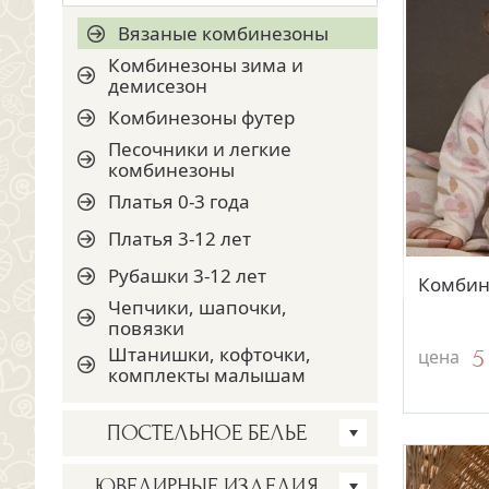
Полотенца и уголки для
Крестильные наборы
Комплекты на выписку
купания
Вязаные комбинезоны
Мешочки и аксессуары
Комбинезоны зима и
Детские пледы и коконы
демисезон
Пинетки и носочки
Чепчики и шапочки
Комбинезоны футер
Чепчики, косынки,
Пинетки и носочки
повязки
Песочники и легкие
комбинезоны
Платки и капоры для
Подарки на рождение
церкви
Платья 0-3 года
Уголки, банты, аксессуары
Золотые крестики
Платья 3-12 лет
Серебряные крестики
Рубашки 3-12 лет
Комбин
Крестики с эмалью
Чепчики, шапочки,
повязки
Цепочки для крестика
Штанишки, кофточки,
5
цена
Шнурки для крестика
комплекты малышам
Подарки на Крестины
ПОСТЕЛЬНОЕ БЕЛЬЕ
Пледы на Крестины
Бортики, бамперы
ЮВЕЛИРНЫЕ ИЗДЕЛИЯ