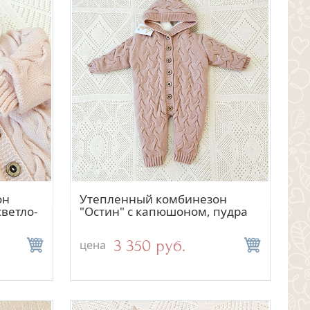
отр
Быстрый просмотр
он
Утепленный комбинезон
ветло-
"Остин" с капюшоном, пудра
3 350 руб.
цена