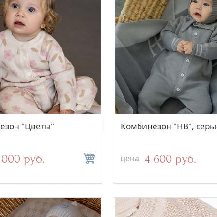
Быстрый просмотр
Быстрый просм
езон "Цветы"
Комбинезон "НВ", серы
 000 руб.
4 600 руб.
цена