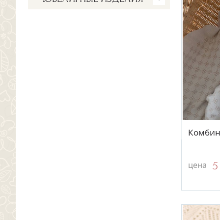
Детские одеяла
Детские крестики
Детские подушки
Детские кулоны
Комплекты 1,5-спальные
Детские сережки
Комплекты белья
Серебряные ложки
Пеленки и простыни
Серебряные погремушки
Пледы и покрывала
Комбин
5
цена