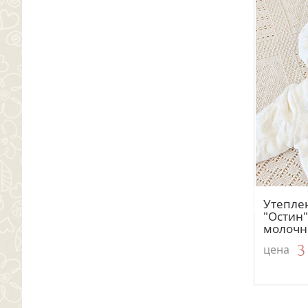
Утепле
"Остин
молоч
3
цена