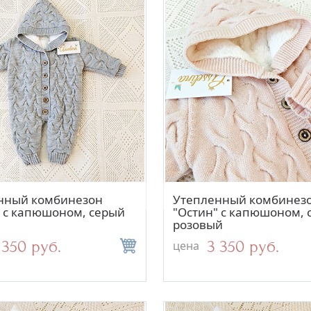
Быстрый просмотр
Быстрый просм
нный комбинезон
Утепленный комбинез
" с капюшоном, серый
"Остин" с капюшоном, с
розовый
 350 руб.
3 350 руб.
цена