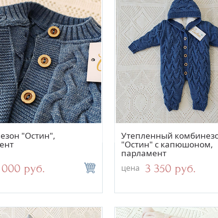
Быстрый просмотр
Быстрый просм
езон "Остин",
Утепленный комбинез
ент
"Остин" с капюшоном,
парламент
 000 руб.
3 350 руб.
цена