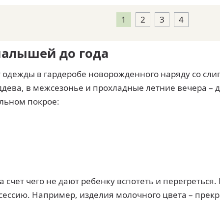
1
2
3
4
малышей до года
одежды в гардеробе новорожденного наряду со сли
ддева, в межсезонье и прохладные летние вечера – дл
льном покрое:
 счет чего не дают ребенку вспотеть и перегреться.
осессию. Например, изделия молочного цвета – прек