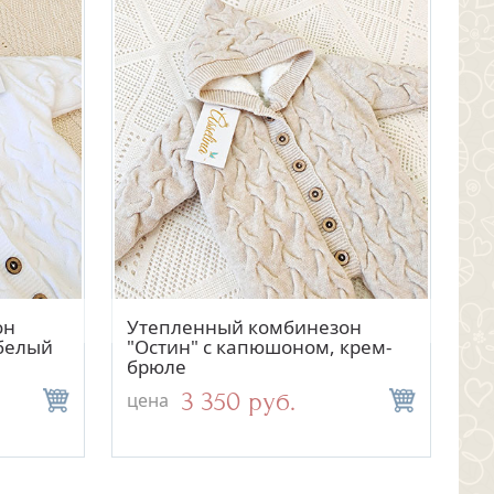
отр
Быстрый просмотр
он
Утепленный комбинезон
 белый
"Остин" с капюшоном, крем-
брюле
3 350 руб.
цена