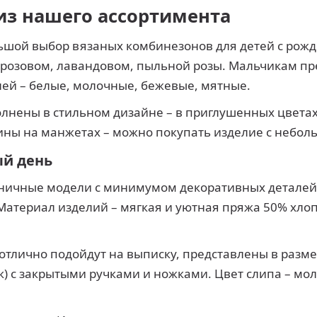
из нашего ассортимента
ьшой выбор вязаных комбинезонов для детей с рожд
 розовом, лавандовом, пыльной розы. Мальчикам пре
лей – белые, молочные, бежевые, мятные.
олнены в стильном дизайне – в приглушенных цвета
анины на манжетах – можно покупать изделие с небо
ый день
оничные модели с минимумом декоративных деталей
ериал изделий – мягкая и уютная пряжа 50% хлопок
тлично подойдут на выписку, представлены в размер
) с закрытыми ручками и ножками. Цвет слипа – моло