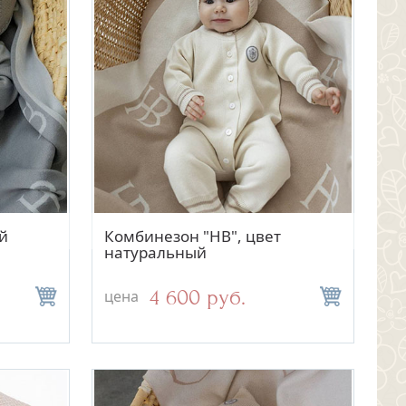
отр
Быстрый просмотр
й
Комбинезон "НВ", цвет
натуральный
4 600 руб.
цена