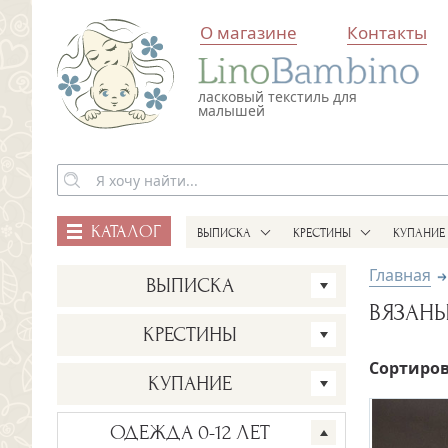
О магазине
Контакты
ласковый текстиль для
малышей
КАТАЛОГ
ВЫПИСКА
КРЕСТИНЫ
КУПАНИЕ
Главная
ВЫПИСКА
ВЯЗАН
Конверты на выписку
КРЕСТИНЫ
Трикотаж на выписку
Сортиров
Рубашки и платья для
КУПАНИЕ
Крещения
Платья на выписку
Крестильные полотенца,
Вязаная одежда на
Детские махровые халаты
ОДЕЖДА 0-12 ЛЕТ
пеленки и крыжмы
выписку