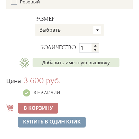
Розовый
РАЗМЕР
Выбрать
КОЛИЧЕСТВО
Добавить именную вышивку
3 600 руб.
Имя на рубашке
Цена
+250 руб.
В НАЛИЧИИ
Имя на пелёнке
+250 руб.
В КОРЗИНУ
Дата на пелёнке
КУПИТЬ В ОДИН КЛИК
+250 руб.