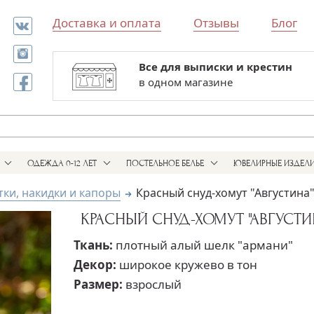
Доставка и оплата
Отзывы
Блог
Вышивка имени за 1 день
Все для выписки и крестин
на крестильной одежде
в одном магазине
ОДЕЖДА 0-12 ЛЕТ
ПОСТЕЛЬНОЕ БЕЛЬЕ
ЮВЕЛИРНЫЕ ИЗДЕЛ
ки, накидки и капоры
Красный снуд-хомут "Августина
КРАСНЫЙ СНУД-ХОМУТ "АВГУСТИ
Ткань:
плотный алый шелк "армани"
Декор:
широкое кружево в тон
Размер:
взрослый