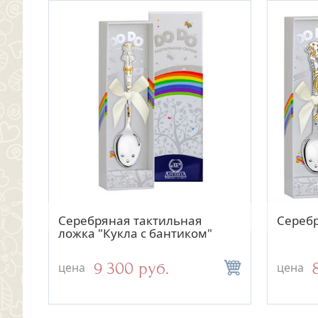
Быстрый просмотр
Быстрый просмотр
9
Серебряный крестик
Серебряная тактильная
Серебр
Серебр
20457АКВ
ложка "Кукла с бантиком"
3 250 руб.
9 300 руб.
цена
цена
цена
цена