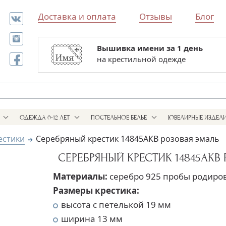
Доставка и оплата
Отзывы
Блог
Вышивка имени за 1 день
Все для выписки и крестин
на крестильной одежде
в одном магазине
ОДЕЖДА 0-12 ЛЕТ
ПОСТЕЛЬНОЕ БЕЛЬЕ
ЮВЕЛИРНЫЕ ИЗДЕЛ
естики
Серебряный крестик 14845АКВ розовая эмаль
СЕРЕБРЯНЫЙ КРЕСТИК 14845АКВ
Материалы:
серебро 925 пробы родиро
Размеры крестика:
высота с петелькой 19 мм
ширина 13 мм