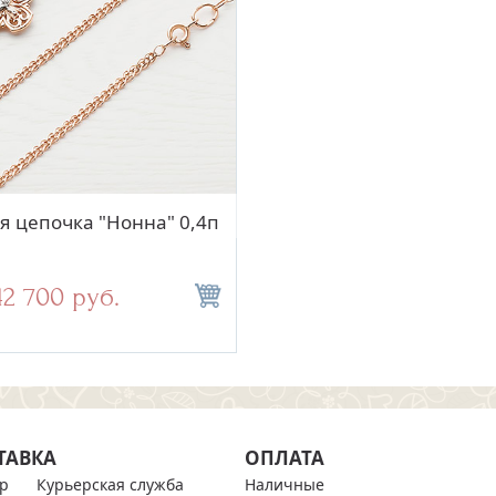
Быстрый просмотр
Быстрый просм
я цепочка "Нонна" 0,4п
Цепь 2РМ3180 из
родированного серебр
42 700 руб.
Нет в наличии
ТАВКА
ОПЛАТА
р
Курьерская служба
Наличные