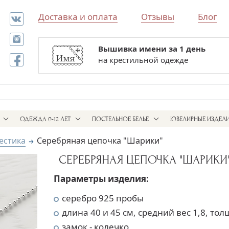
Доставка и оплата
Отзывы
Блог
Вышивка имени за 1 день
Все для выписки и крестин
на крестильной одежде
в одном магазине
ОДЕЖДА 0-12 ЛЕТ
ПОСТЕЛЬНОЕ БЕЛЬЕ
ЮВЕЛИРНЫЕ ИЗДЕЛ
естика
Серебряная цепочка "Шарики"
СЕРЕБРЯНАЯ ЦЕПОЧКА "ШАРИКИ
Параметры изделия:
серебро 925 пробы
длина 40 и 45 см, средний вес 1,8, то
замок - колечко