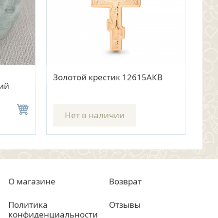
тр
отр
Быстрый просмотр
Быстрый просмотр
к-
Золотой крестик 12615АКВ
Кружевной конвертик с
Зол
Би
кий
вышивкой на Крестины
2 500 руб.
цена
Нет в наличии
О магазине
Возврат
Политика
Отзывы
конфиденциальности