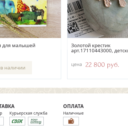
Быстрый просмотр
Быстрый просмотр
Быстрый просмо
Быстрый просм
й крестик 14583АКВ
я для малышей
Золотой крестик
Гайтан "Лаванда", замо
арт.17110443000, детс
купола
8 900 руб.
22 800 руб.
800 руб.
цена
цена
 в наличии
ТАВКА
ОПЛАТА
р
Курьерская служба
Наличные