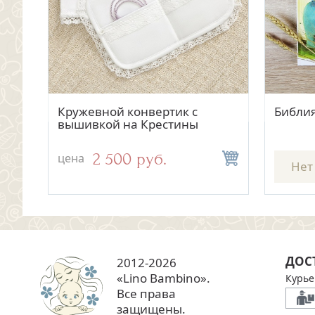
Быстрый просмотр
Быстрый просмотр
Золотой крестик 14949АКВ
Кружевной конвертик с
Золото
Библи
вышивкой на Крестины
16 800 руб.
2 500 руб.
цена
цена
цена
Нет
ДОС
2012-2026
«Lino Bambino».
Курье
Все права
защищены.