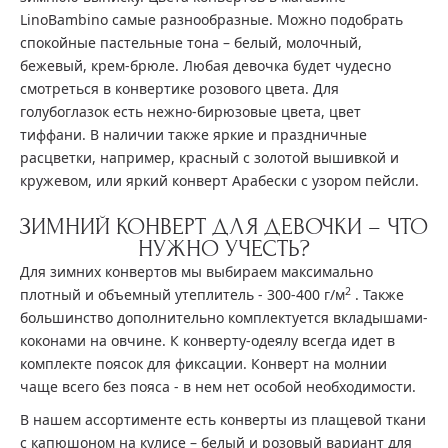
LinoBambino самые разнообразные. Можно подобрать
спокойные пастельные тона – белый, молочный,
бежевый, крем-брюле. Любая девочка будет чудесно
смотреться в конвертике розового цвета. Для
голубоглазок есть нежно-бирюзовые цвета, цвет
тиффани. В наличии также яркие и праздничные
расцветки, например, красный с золотой вышивкой и
кружевом, или яркий конверт Арабески с узором пейсли.
ЗИМНИЙ КОНВЕРТ ДЛЯ ДЕВОЧКИ – ЧТО
НУЖНО УЧЕСТЬ?
Для зимних конвертов мы выбираем максимально
2
плотный и объемный утеплитель - 300-400 г/м
. Также
большинство дополнительно комплектуется вкладышами-
коконами на овчине. К конверту-одеялу всегда идет в
комплекте поясок для фиксации. Конверт на молнии
чаще всего без пояса - в нем нет особой необходимости.
В нашем ассортименте есть конверты из плащевой ткани
с капюшоном на кулисе – белый и розовый вариант для