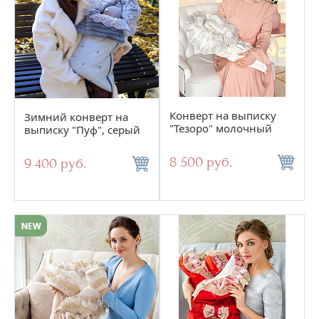
Тип конверта
Цене
Сортировать по:
Новинкам
Скидкам
Конверт на выписку
Зимний конверт на
по
15
"Тезоро" молочный
выписку "Пуф", серый
8 500 руб.
9 400 руб.