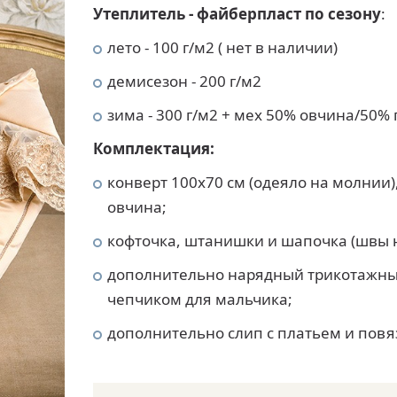
Утеплитель -
ф
айберпласт
по сезону
:
лето - 100 г/м2 ( нет в наличии)
демисезон - 200 г/м2
зима - 300 г/м2 + мех 50% овчина/50% п
Комплектация:
конверт 100х70 см (одеяло на молнии)
овчина;
кофточка, штанишки и шапочка (швы н
дополнительно нарядный трикотажны
чепчиком для мальчика;
дополнительно слип с платьем и повя