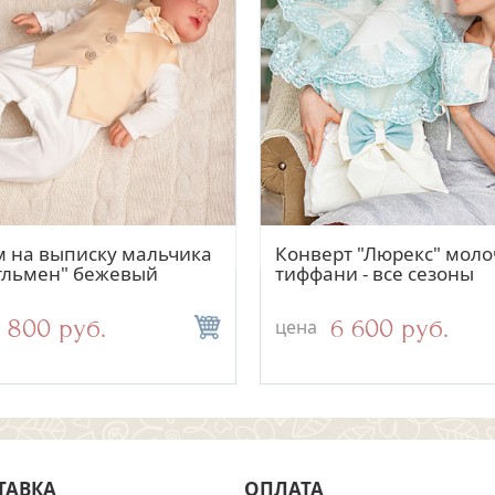
Быстрый просмотр
Быстрый просмотр
Быстрый просмо
Быстрый просм
й конверт "Жемчуг"
 на выписку мальчика
Конверт "Люрекс" моло
Платье "Асселина" беж
- все сезоны
тльмен" бежевый
тиффани - все сезоны
4 500 руб.
1 800 руб.
6 600 руб.
3 800 руб.
цена
цена
ТАВКА
ОПЛАТА