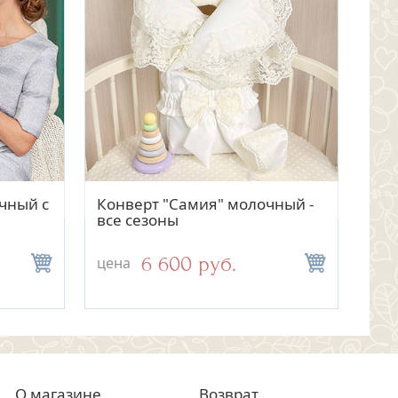
тр
отр
Быстрый просмотр
Быстрый просмотр
чный с
евое
Конверт "Самия" молочный -
Детский плед "Косички"
Кон
Кос
все сезоны
бежевый
абр
"Д
6 600 руб.
2 400 руб.
цена
цена
цен
цен
О магазине
Возврат