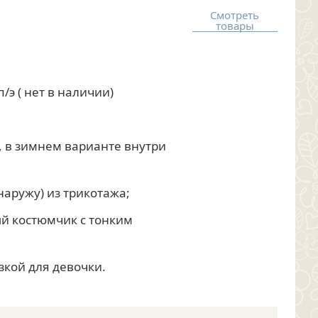
Смотреть
товары
/э ( нет в наличии)
, в зимнем варианте внутри
аружу) из трикотажа;
й костюмчик с тонким
зкой для девочки.