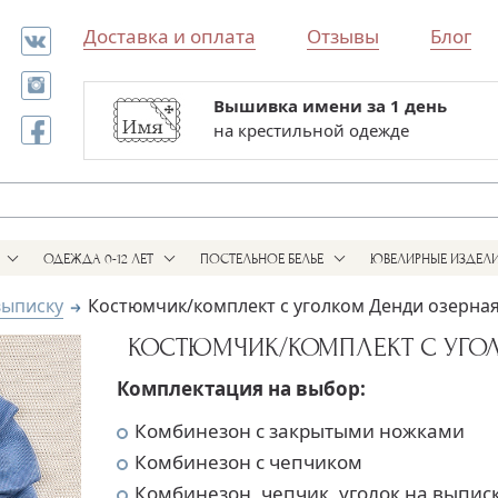
Доставка и оплата
Отзывы
Блог
Вышивка имени за 1 день
Все для выписки и крестин
на крестильной одежде
в одном магазине
ОДЕЖДА 0-12 ЛЕТ
ПОСТЕЛЬНОЕ БЕЛЬЕ
ЮВЕЛИРНЫЕ ИЗДЕЛ
выписку
Костюмчик/комплект с уголком Денди озерна
КОСТЮМЧИК/КОМПЛЕКТ С УГОЛ
Комплектация на выбор:
Комбинезон с закрытыми ножками
Комбинезон с чепчиком
Комбинезон, чепчик, уголок на выписк