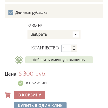
Длинная рубашка
РАЗМЕР
Выбрать
КОЛИЧЕСТВО
Добавить именную вышивку
5 300 руб.
Имя на рубашке
Цена
+250 руб.
В НАЛИЧИИ
Имя на полотенце
+300 руб.
В КОРЗИНУ
Дата на полотенце
КУПИТЬ В ОДИН КЛИК
+300 руб.