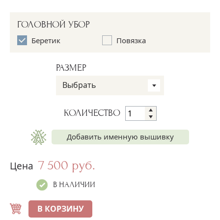
ГОЛОВНОЙ УБОР
Беретик
Повязка
РАЗМЕР
Выбрать
КОЛИЧЕСТВО
Добавить именную вышивку
7 500 руб.
Имя на платье
Цена
+250 руб.
В НАЛИЧИИ
Имя на пелёнке
+250 руб.
В КОРЗИНУ