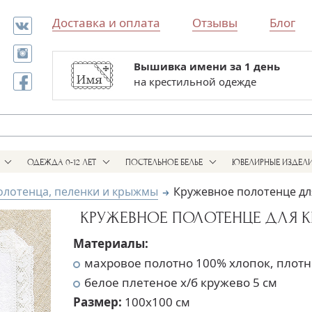
Доставка и оплата
Отзывы
Блог
Вышивка имени за 1 день
Все для выписки и крестин
на крестильной одежде
в одном магазине
ОДЕЖДА 0-12 ЛЕТ
ПОСТЕЛЬНОЕ БЕЛЬЕ
ЮВЕЛИРНЫЕ ИЗДЕЛ
олотенца, пеленки и крыжмы
Кружевное полотенце дл
КРУЖЕВНОЕ ПОЛОТЕНЦЕ ДЛЯ КР
Материалы:
махровое полотно
100% хлопок, плотн
белое плетеное х/б кружево 5 см
Размер:
100х100 см