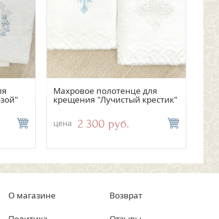
тр
отр
Быстрый просмотр
Быстрый просмотр
ля
илиса"
Махровое полотенце для
Крестильная сорочка
Кре
Чеп
озой"
крещения "Лучистый крестик"
"Василиса" для девочки
уго
"Ва
2 300 руб.
4 400 руб.
цена
цена
цен
цен
О магазине
Возврат
Политика
Отзывы