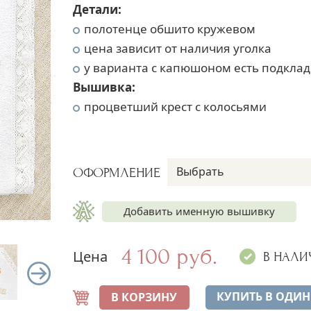
Детали:
полотенце обшито кружевом
цена зависит от наличия уголка
у варианта с капюшоном есть подклад
Вышивка:
процветший крест с колосьями
Выбрать
ОФОРМЛЕНИЕ
Добавить именную вышивку
4 100 руб.
Цена
Имя на полотенце
+300 руб.
В НАЛИ
Дата на полотенце
+300 руб.
КУПИТЬ В ОДИН
В КОРЗИНУ