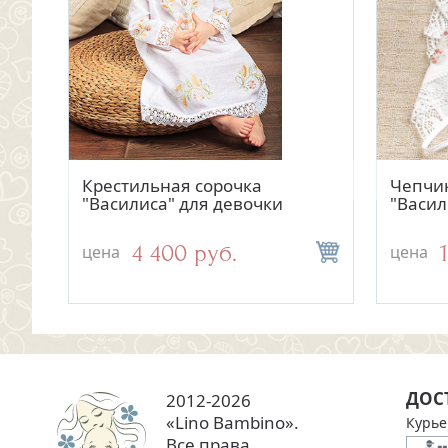
Быстрый просмотр
Быстрый просмотр
са"
Пеленка для крещения с
Крестильная сорочка
Кружев
Чепчи
капюшоном "Георгий"
"Василиса" для девочки
крещен
"Васил
колоск
1 700 руб.
4 400 руб.
цена
цена
цена
цена
ДОС
2012-2026
«Lino Bambino».
Курье
Все права