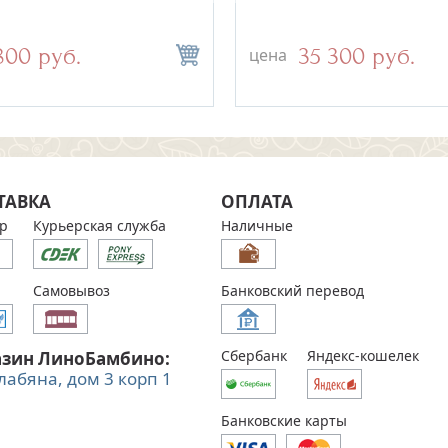
лый
серебряного набора
73 100 руб.
800 руб.
35 300 руб.
700 руб.
цена
цена
ТАВКА
ОПЛАТА
р
Курьерская служба
Наличные
Самовывоз
Банковский перевод
Сбербанк
Яндекс-кошелек
азин ЛиноБамбино:
Алабяна, дом 3 корп 1
Банковские карты