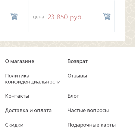
вышивкой на Крестины
23 850 руб.
2 500 руб.
цена
цена
цен
цен
О магазине
Возврат
Политика
Отзывы
конфиденциальности
Контакты
Блог
Доставка и оплата
Частые вопросы
Скидки
Подарочные карты