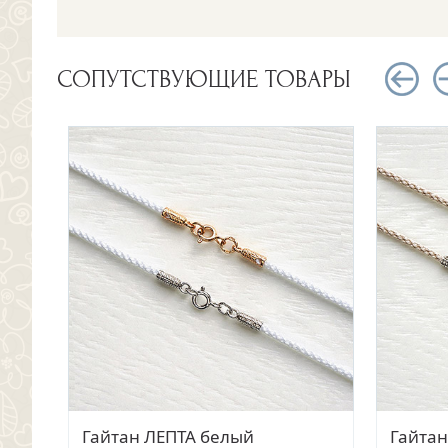
СОПУТСТВУЮЩИЕ ТОВАРЫ
Быстрый просмотр
Быстрый просмотр
Золотой крестик 12029АКВ
Гайтан ЛЕПТА белый
Золото
Гайтан