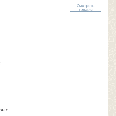
Смотреть
товары
;
он с