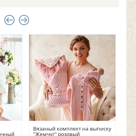
тр
Быстрый просмотр
Вязаный комплект на выписку
Вяз
очный
"Жемчуг" розовый
"Же