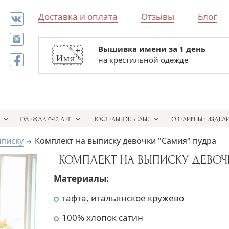
Доставка и оплата
Отзывы
Блог
Вышивка имени за 1 день
Все для выписки и крестин
на крестильной одежде
в одном магазине
ОДЕЖДА 0-12 ЛЕТ
ПОСТЕЛЬНОЕ БЕЛЬЕ
ЮВЕЛИРНЫЕ ИЗДЕЛ
ыписку
Комплект на выписку девочки "Самия" пудра
КОМПЛЕКТ НА ВЫПИСКУ ДЕВОЧК
Материалы:
тафта, итальянское кружево
100% хлопок сатин