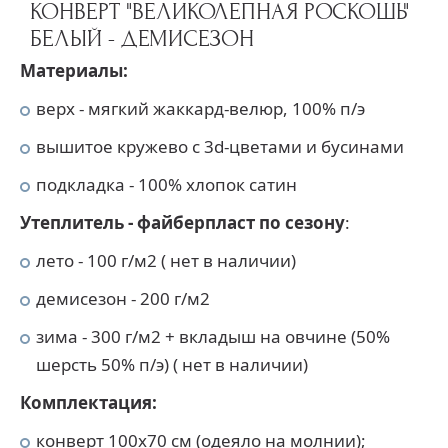
КОНВЕРТ "ВЕЛИКОЛЕПНАЯ РОСКОШЬ"
БЕЛЫЙ - ДЕМИСЕЗОН
Материалы:
верх - мягкий жаккард-велюр, 100% п/э
вышитое кружево с 3d-цветами и бусинами
подкладка - 100% хлопок сатин
Утеплитель -
ф
айберпласт
по сезону
:
лето - 100 г/м2 ( нет в наличии)
демисезон - 200 г/м2
зима - 300 г/м2 + вкладыш на овчине (50%
шерсть 50% п/э) ( нет в наличии)
Комплектация:
конверт 100х70 см (одеяло на молнии);