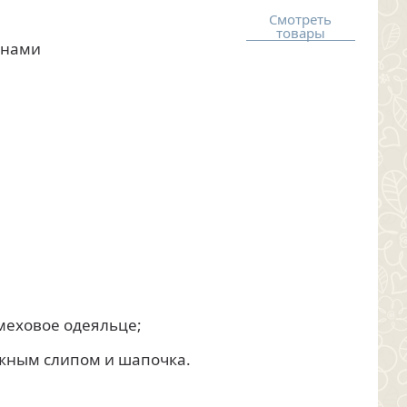
Смотреть
товары
инами
меховое одеяльце;
жным слипом и шапочка.