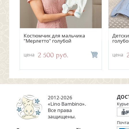
Быстрый просмотр
Быстрый просмотр
ску
Конверт-одеяло "Мерлетто"
Костюмчик для мальчика
Зимний
Детски
зефир - все сезоны
"Мерлетто" голубой
"Пуф",
голубо
6 000 руб.
2 500 руб.
цена
цена
цена
цена
ДОС
2012-2026
«Lino Bambino».
Курье
Все права
защищены.
Почта