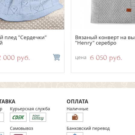
Быстрый просмотр
Быстрый просмотр
Быстрый просмо
Быстрый просм
 конверт на выписку
й плед "Сердечки"
Вязаный конверт на вы
Вязаный комбинезон
 парламент
й
"Henry" серебро
"Косички" голубой
9 400 руб.
2 000 руб.
6 050 руб.
2 300 руб.
цена
цена
ТАВКА
ОПЛАТА
р
Курьерская служба
Наличные
Самовывоз
Банковский перевод