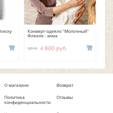
тр
отр
Быстрый просмотр
Быстрый просмотр
писку
Конверт-одеяло "Молочный"
Костюмчик для мальчика
Кон
Дет
Флеоле - зима
"Мерлетто" голубой
беж
гол
4 800 руб.
2 500 руб.
цена
цена
цен
цен
О магазине
Возврат
Политика
Отзывы
конфиденциальности