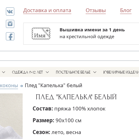
Доставка и оплата
Отзывы
Блог
Вышивка имени за 1 день
Все для выписки и крестин
на крестильной одежде
в одном магазине
ОДЕЖДА 0-12 ЛЕТ
ПОСТЕЛЬНОЕ БЕЛЬЕ
ЮВЕЛИРНЫЕ ИЗДЕЛ
 коконы
Плед "Капелька" белый
ПЛЕД "КАПЕЛЬКА" БЕЛЫЙ
Состав:
пряжа 100% хлопок
Размер:
90х100 см
Сезон:
лето, весна