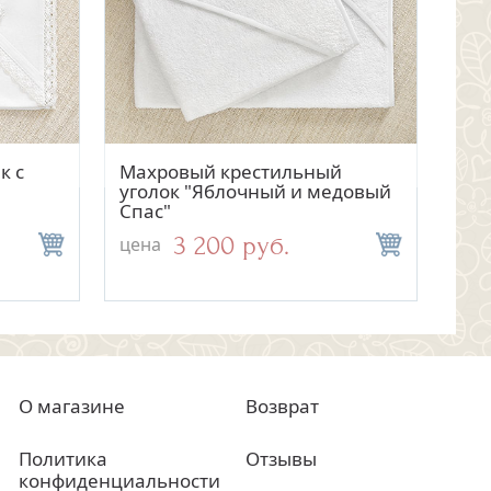
тр
отр
Быстрый просмотр
Быстрый просмотр
к с
Махровый крестильный
Трикотажный чепчик из
Мах
Пла
уголок "Яблочный и медовый
кружева "Анастасия"
пол
Кр
Спас"
"Об
3 200 руб.
1 100 руб.
цена
цена
цен
цен
О магазине
Возврат
Политика
Отзывы
конфиденциальности