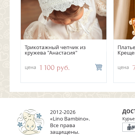
Быстрый просмотр
Быстрый просмотр
Тёплая кружевная пеленка
Трикотажный чепчик из
Махро
Платье
с"
для крещения "Ручеек"
кружева "Анастасия"
уголок
Креще
2 500 руб.
1 100 руб.
цена
цена
цена
цена
ДОС
2012-2026
«Lino Bambino».
Курье
Все права
защищены.