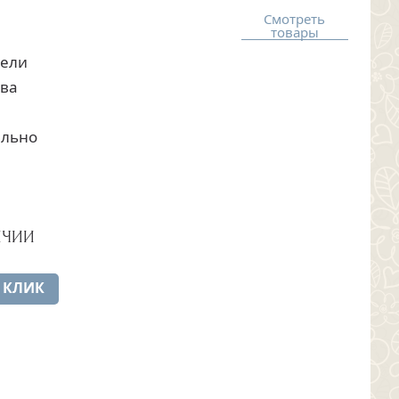
Смотреть
товары
нели
ева
ельно
ИЧИИ
 КЛИК