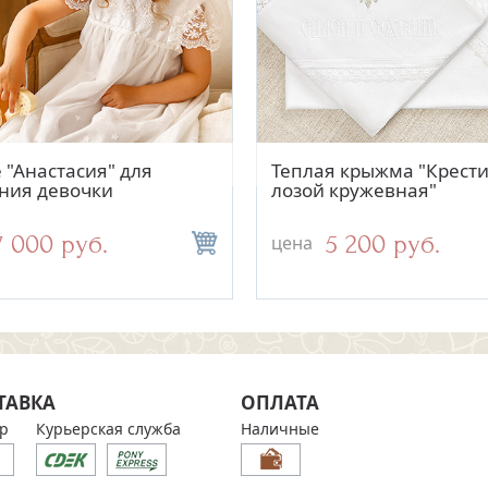
Быстрый просмотр
Быстрый просмотр
Быстрый просмо
Быстрый просм
вый крестильный
 "Анастасия" для
Теплая крыжма "Крести
Кружевная повязка с
 "София"
ния девочки
лозой кружевная"
розочкой "Анастасия"
3 300 руб.
7 000 руб.
5 200 руб.
800 руб.
цена
цена
ТАВКА
ОПЛАТА
р
Курьерская служба
Наличные