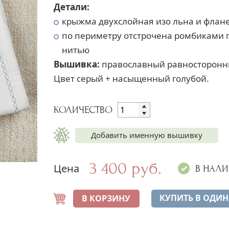
Детали:
крыжма двухслойная изо льна и флан
по периметру отстрочена ромбиками 
нитью
Вышивка:
православный равносторонни
Цвет серый + насыщенный голубой.
КОЛИЧЕСТВО
Добавить именную вышивку
3 400 руб.
Цена
Имя на крыжме
+300 руб.
В НАЛ
Дата на крыжме
+300 руб.
КУПИТЬ В ОДИН
В КОРЗИНУ