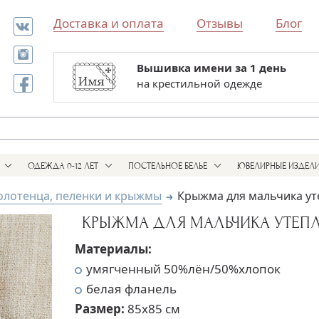
Доставка и оплата
Отзывы
Блог
Вышивка имени за 1 день
Все для выписки и крестин
на крестильной одежде
в одном магазине
ОДЕЖДА 0-12 ЛЕТ
ПОСТЕЛЬНОЕ БЕЛЬЕ
ЮВЕЛИРНЫЕ ИЗДЕЛ
олотенца, пеленки и крыжмы
Крыжма для мальчика ут
КРЫЖМА ДЛЯ МАЛЬЧИКА УТЕПЛ
Материалы:
умягченный 50%лён/50%хлопок
белая фланель
Размер:
85х85 см