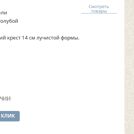
Смотреть
товары
ели
голубой
й крест 14 см лучистой формы.
ИЧИИ
 КЛИК