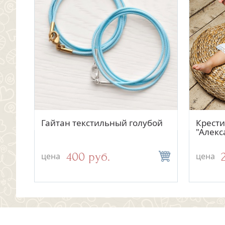
Быстрый просмотр
Быстрый просмотр
Кружевное полотенце без
Гайтан текстильный голубой
Махров
Крест
"
вышивки
уголко
"Алекс
лилие
3 200 руб.
400 руб.
цена
цена
цена
цена