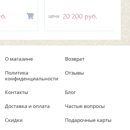
выш
20 200 руб.
950 руб.
цена
цена
цен
цен
О магазине
Возврат
Политика
Отзывы
конфиденциальности
Контакты
Блог
Доставка и оплата
Частые вопросы
Скидки
Подарочные карты