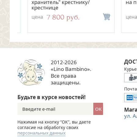
взрослый
хранитель" крестнику/
на под
крестнице
7 800 руб.
цена
цена
цена
Нет в наличии
ДОС
2012-2026
«Lino Bambino».
Курье
Все права
защищены.
Почта
Будьте в курсе новостей!
OK
Маг
ул. 
Нажимая на кнопку “ОК”, вы даете
согласие на обработку своих
персональных данных