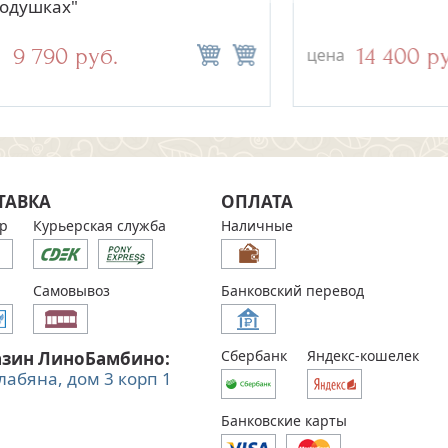
ушках"
хранитель"
29 500 руб.
9 790 руб.
14 400 руб.
2 500 руб.
цена
цена
ТАВКА
ОПЛАТА
р
Курьерская служба
Наличные
Самовывоз
Банковский перевод
Сбербанк
Яндекс-кошелек
азин ЛиноБамбино:
Алабяна, дом 3 корп 1
Банковские карты