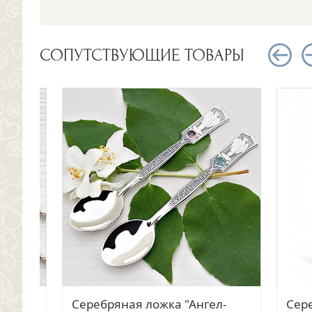
СОПУТСТВУЮЩИЕ ТОВАРЫ
Быстрый просмотр
Быстрый просмотр
Золотой крестик 12092АКВ,
Серебряная ложка "Ангел-
Золото
Серебр