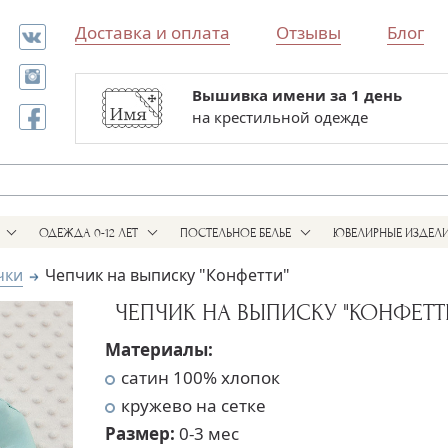
Доставка и оплата
Отзывы
Блог
Вышивка имени за 1 день
Все для выписки и крестин
на крестильной одежде
в одном магазине
ОДЕЖДА 0-12 ЛЕТ
ПОСТЕЛЬНОЕ БЕЛЬЕ
ЮВЕЛИРНЫЕ ИЗДЕЛ
чки
Чепчик на выписку "Конфетти"
ЧЕПЧИК НА ВЫПИСКУ "КОНФЕТТ
Материалы:
сатин 100% хлопок
кружево на сетке
Размер:
0-3 мес