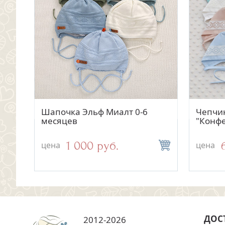
Быстрый просмотр
Шапочка Эльф Миалт 0-6
Чепчик
месяцев
"Конфе
1 000 руб.
цена
цена
ДОС
2012-2026