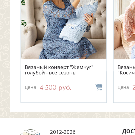
Быстрый просмотр
Быстрый просмотр
Трикотажный чепчик для
Вязаный конверт "Жемчуг"
Трико
Вязан
девочки "Адель"
голубой - все сезоны
"Цвет
"Косич
300 руб.
4 500 руб.
цена
цена
цена
цена
ДОС
2012-2026