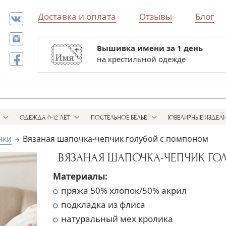
Доставка и оплата
Отзывы
Блог
Вышивка имени за 1 день
Все для выписки и крестин
на крестильной одежде
в одном магазине
ОДЕЖДА 0-12 ЛЕТ
ПОСТЕЛЬНОЕ БЕЛЬЕ
ЮВЕЛИРНЫЕ ИЗДЕЛ
чки
Вязаная шапочка-чепчик голубой с помпоном
ВЯЗАНАЯ ШАПОЧКА-ЧЕПЧИК Г
Материалы:
пряжа 50% хлопок/50% акрил
подкладка из флиса
натуральный мех кролика