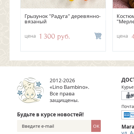
Быстрый просмотр
Быстрый просмотр
Комплект на выписку
Грызунок "Радуга" деревянно-
Компле
Костюм
"Мерлетто" аквамарин для
вязаный
красны
"Мерле
мальчика
8 500 руб.
1 300 руб.
цена
цена
цена
цена
ДОС
2012-2026
«Lino Bambino».
Курье
Все права
защищены.
Почта
Будьте в курсе новостей!
OK
Маг
ул. 