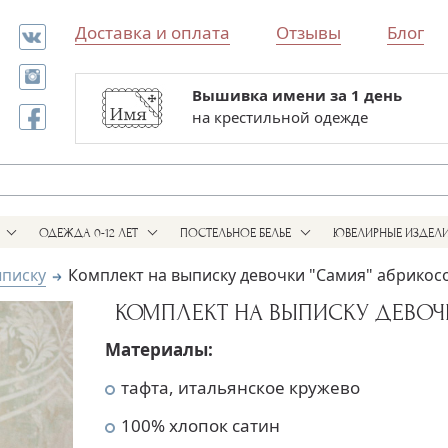
Доставка и оплата
Отзывы
Блог
Вышивка имени за 1 день
Все для выписки и крестин
на крестильной одежде
в одном магазине
ОДЕЖДА 0-12 ЛЕТ
ПОСТЕЛЬНОЕ БЕЛЬЕ
ЮВЕЛИРНЫЕ ИЗДЕЛ
ыписку
Комплект на выписку девочки "Самия" абрикос
КОМПЛЕКТ НА ВЫПИСКУ ДЕВОЧ
Материалы:
тафта, итальянское кружево
100% хлопок сатин