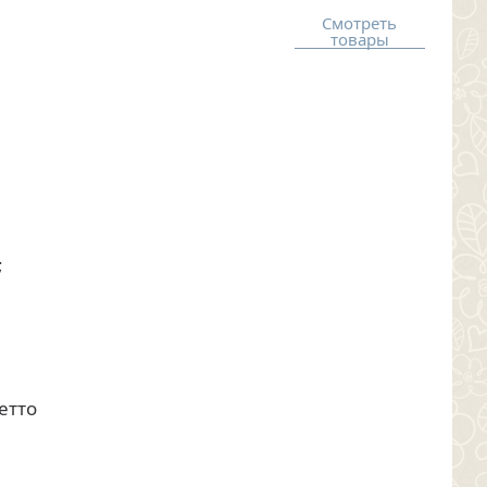
Смотреть
товары
;
етто