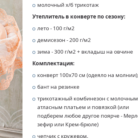
молочный х/б трикотаж
Утеплитель в конверте по сезону:
лето - 100 г/м2
демисезон - 200 г/м2
зима - 300 г/м2 + вкладыш на овчине
Комплектация:
конверт 100х70 см (одеяло на молнии)
бант на резинке
трикотажный комбинезон с молочным
атласным платьем и повязкой (или
подберем любое другое поярче - Мерл
зефир или Крем-брюле)
чепчик с кружевом.