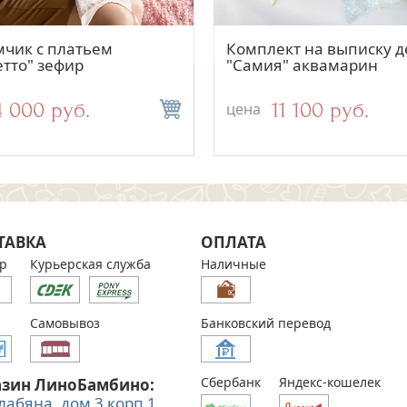
Быстрый просмотр
Быстрый просмотр
Быстрый просмо
Быстрый просм
кт на выписку "Тезоро"
чик с платьем
Комплект на выписку 
Костюмчик с платьем
й для девочки
тто" зефир
"Самия" аквамарин
"Мерлетто" крем-брюл
8 500 руб.
4 000 руб.
11 100 руб.
4 000 руб.
цена
цена
ТАВКА
ОПЛАТА
р
Курьерская служба
Наличные
Самовывоз
Банковский перевод
Сбербанк
Яндекс-кошелек
азин ЛиноБамбино:
Алабяна, дом 3 корп 1