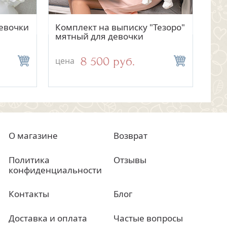
тр
отр
Быстрый просмотр
Быстрый просмотр
девочки
Комплект на выписку "Тезоро"
Постельный набор из 5
Ком
Гры
е
мятный для девочки
предметов Кролики
"Ме
вя
мал
8 500 руб.
5 500 руб.
цена
цена
цен
цен
О магазине
Возврат
Политика
Отзывы
конфиденциальности
Контакты
Блог
Доставка и оплата
Частые вопросы