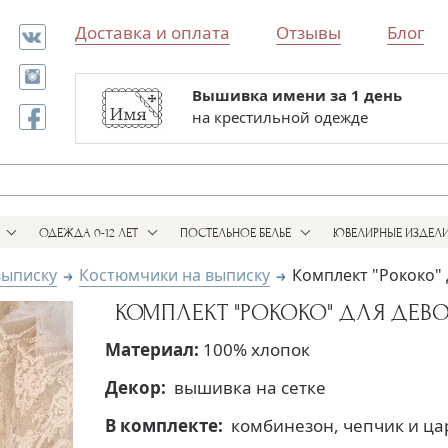
Доставка и оплата
Отзывы
Блог
Вышивка имени за 1 день
Все для выписки и крестин
на крестильной одежде
в одном магазине
ОДЕЖДА 0-12 ЛЕТ
ПОСТЕЛЬНОЕ БЕЛЬЕ
ЮВЕЛИРНЫЕ ИЗДЕЛ
выписку
Костюмчики на выписку
Комплект "Рококо" 
КОМПЛЕКТ "РОКОКО" ДЛЯ ДЕВ
Материал:
100% хлопок
Декор:
вышивка на сетке
В комплекте:
комбинезон, чепчик и ца