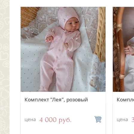
Быстрый просмотр
Быстрый просмотр
ку,
Трикотажный комбинезон
Комплект "Лея", розовый
Компле
Компл
Ландыш (без чепчика)
серый
1 500 руб.
4 000 руб.
цена
цена
цена
цена