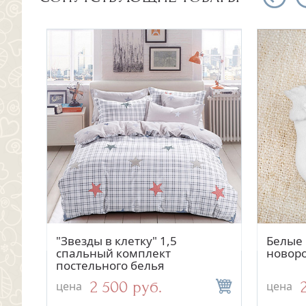
Быстрый просмотр
Быстрый просмотр
ом
Серебряная ложка и
"Звезды в клетку" 1,5
Серебр
Белые 
погремушка "Девочка"
спальный комплект
рожде
новор
постельного белья
34 800 руб.
2 500 руб.
цена
цена
цена
цена