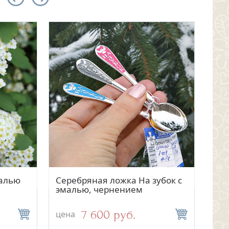
тр
Быстрый просмотр
малью
Серебряная ложка На зубок с
Сер
эмалью, чернением
"Кр
7 600 руб.
цена
цен