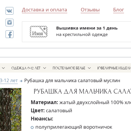
Доставка и оплата
Отзывы
Блог
Вышивка имени за 1 день
Все для выписки и крестин
на крестильной одежде
в одном магазине
ОДЕЖДА 0-12 ЛЕТ
ПОСТЕЛЬНОЕ БЕЛЬЕ
ЮВЕЛИРНЫЕ ИЗДЕЛ
3-12 лет
Рубашка для мальчика салатовый муслин
РУБАШКА ДЛЯ МАЛЬЧИКА САЛ
Материал:
жатый двухслойный 100% хл
Цвет:
салатовый
Нюансы:
полуприлегающий воротничок