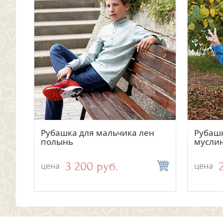
Быстрый просмотр
н
Рубашка для мальчика лен
Рубашк
полынь
муслин
3 200 руб.
цена
цена